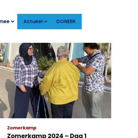
 mee
Actueel
DONEER
Zomerkamp
Zomerkamp 2024 – Dag 1