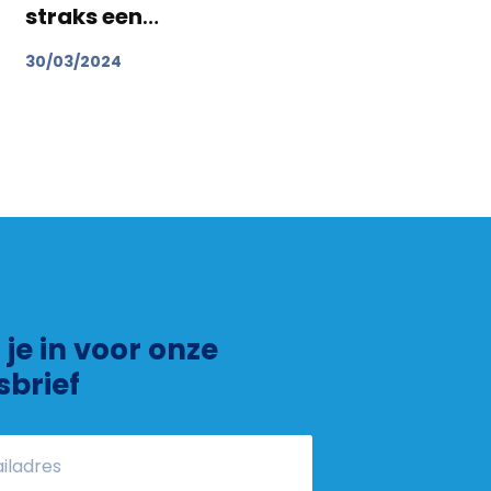
straks een
echte snoezelkamer
30/03/2024
f je in voor onze
sbrief