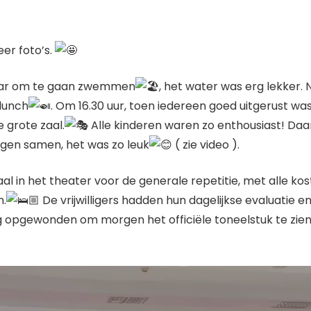
er foto’s.
klaar om te gaan zwemmen
, het water was erg lekker.
 lunch
. Om 16.30 uur, toen iedereen goed uitgerust wa
 grote zaal.
Alle kinderen waren zo enthousiast! Daa
ngen samen, het was zo leuk
( zie video ).
l in het theater voor de generale repetitie, met alle ko
n.
De vrijwilligers hadden hun dagelijkse evaluatie 
g opgewonden om morgen het officiële toneelstuk te zien, w