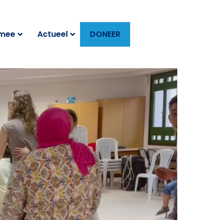
 mee
Actueel
DONEER