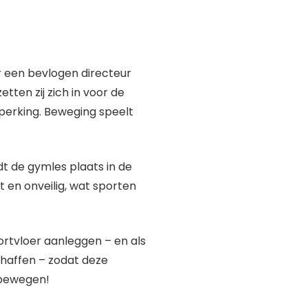
r een bevlogen directeur
tten zij zich in voor de
perking. Beweging speelt
dt de gymles plaats in de
t en onveilig, wat sporten
ortvloer aanleggen – en als
chaffen – zodat deze
 bewegen!