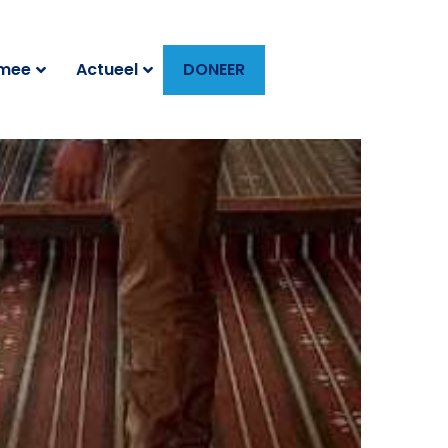
 mee
Actueel
DONEER