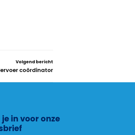
Volgend bericht
ervoer coördinator
f je in voor onze
sbrief