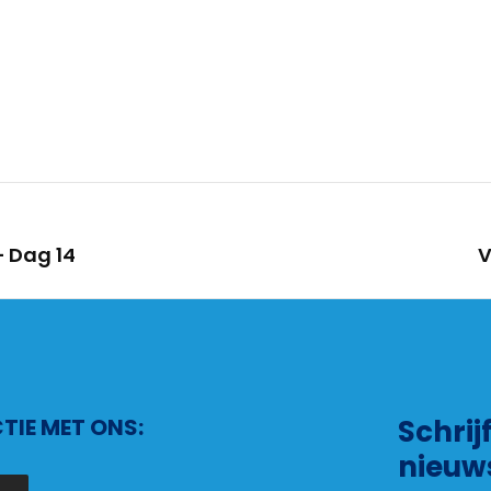
 Dag 14
V
IE MET ONS:
Schrij
nieuw