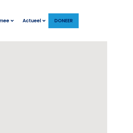
 mee
Actueel
DONEER