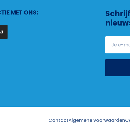
IE MET ONS:
Schrij
nieuw
Contact
Algemene voorwaarden
C