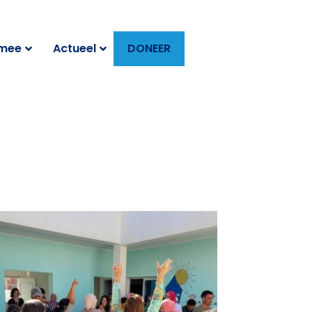
 mee
Actueel
DONEER