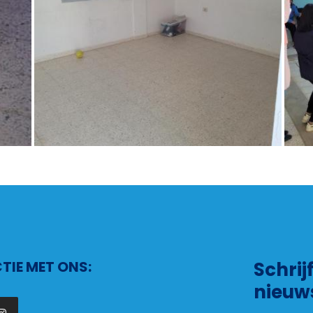
IE MET ONS:
Schrij
nieuw