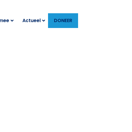
 mee
Actueel
DONEER